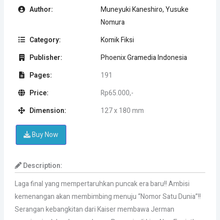
Author:
Muneyuki Kaneshiro, Yusuke
Nomura
Category:
Komik Fiksi
Publisher:
Phoenix Gramedia Indonesia
Pages:
191
Price:
Rp65.000,-
Dimension:
127 x 180 mm
Buy Now
Description:
Laga final yang mempertaruhkan puncak era baru!! Ambisi
kemenangan akan membimbing menuju “Nomor Satu Dunia”!!
Serangan kebangkitan dari Kaiser membawa Jerman