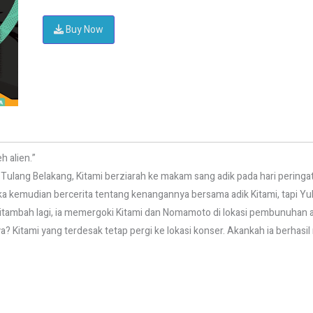
Buy Now
h alien.”
i Tulang Belakang, Kitami berziarah ke makam sang adik pada hari perin
uka kemudian bercerita tentang kenangannya bersama adik Kitami, tapi Yu
Ditambah lagi, ia memergoki Kitami dan Nomamoto di lokasi pembunuhan a
ya? Kitami yang terdesak tetap pergi ke lokasi konser. Akankah ia berh