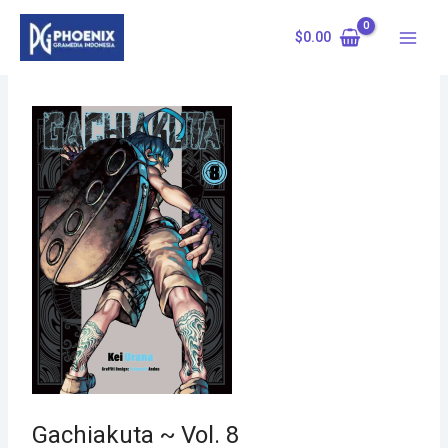
Skip
to
$
0.00
content
Gachiakuta ~ Vol. 8