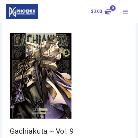
Skip
to
$
0.00
content
Gachiakuta ~ Vol. 9