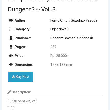
Dungeon? ~ Vol. 3
Author:
Fujino Omori, Suzuhito Yasuda
Category:
Light Novel
Publisher:
Phoenix Gramedia Indonesia
Pages:
280
Price:
Rp125.000,-
Dimension:
127 x 188 mm
Buy Now
Description:
“… Kau penakut, ya.”
“…?!”