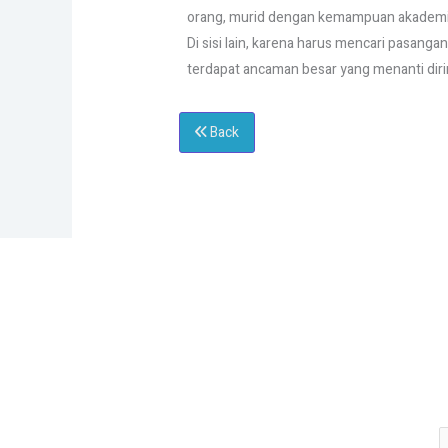
orang, murid dengan kemampuan akademik 
ㅤㅤㅤDi sisi lain, karena harus mencari pasan
terdapat ancaman besar yang menanti dirin
Back