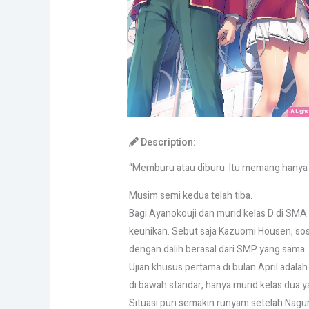
Description:
“Memburu atau diburu. Itu memang hanya p
ㅤㅤㅤMusim semi kedua telah tiba.
ㅤㅤㅤBagi Ayanokouji dan murid kelas D di S
keunikan. Sebut saja Kazuomi Housen, so
dengan dalih berasal dari SMP yang sama.
ㅤㅤㅤUjian khusus pertama di bulan April ada
di bawah standar, hanya murid kelas dua y
ㅤㅤㅤSituasi pun semakin runyam setelah Na