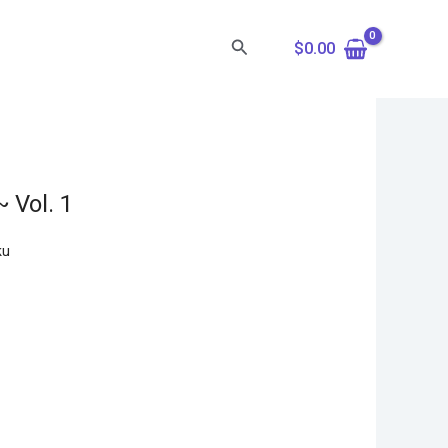
Search
$
0.00
 Vol. 1
ku