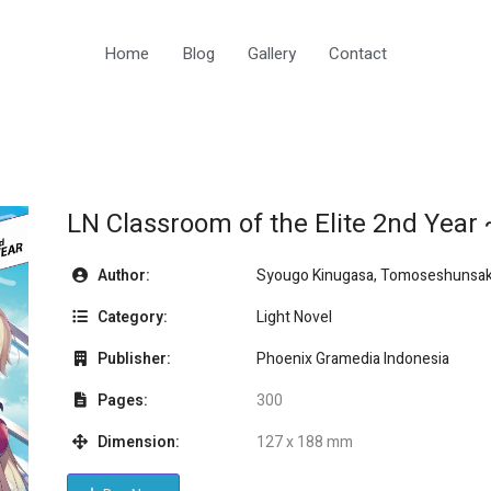
Home
Blog
Gallery
Contact
LN Classroom of the Elite 2nd Year ~
Author:
Syougo Kinugasa, Tomoseshunsa
Category:
Light Novel
Publisher:
Phoenix Gramedia Indonesia
Pages:
300
Dimension:
127 x 188 mm