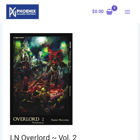
Skip
to
$
0.00
content
LN Overlord ~ Vol. 2