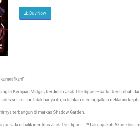
Buy Now
n kumaafkan!”
yangan Kerajaan Midgar, berdirilah Jack The Ripper—badut bersimbah da
ades selama ini.Tidak hanya itu, ia bahkan meninggalkan deklarasi kejaha
khirnya terbangun di markas Shadow Garden.
ang berada di balik identitas Jack The Ripper …?! Lalu, apakah Akane bi