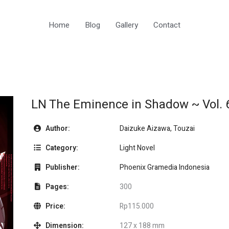
Home
Blog
Gallery
Contact
LN The Eminence in Shadow ~ Vol. 
Author:
Daizuke Aizawa, Touzai
Category:
Light Novel
Publisher:
Phoenix Gramedia Indonesia
Pages:
300
Price:
Rp115.000
Dimension:
127 x 188 mm