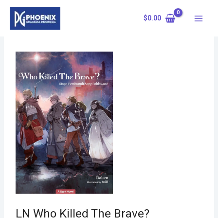
Skip
to
$
0.00
content
LN Who Killed The Brave?