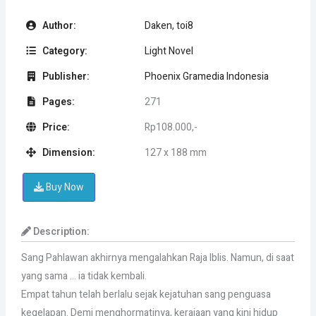
Author:
Daken, toi8
Category:
Light Novel
Publisher:
Phoenix Gramedia Indonesia
Pages:
271
Price:
Rp108.000,-
Dimension:
127 x 188 mm
Buy Now
Description:
Sang Pahlawan akhirnya mengalahkan Raja Iblis. Namun, di saat
yang sama … ia tidak kembali.
Empat tahun telah berlalu sejak kejatuhan sang pe­nguasa
kegelapan. Demi menghormatinya, kerajaan yang kini hidup