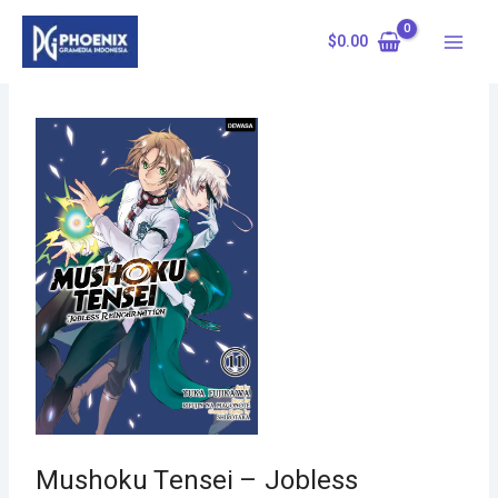
Skip
to
$
0.00
content
Mushoku Tensei – Jobless