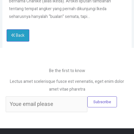
bernama Chanike (alias Ikeda). Artikel liputan tambahan
tentang tempat angker yang pernah dikunjungi Ikeda
seharusnya hanyalah “bualan” semata, tapi…
Back
Be the first to know
Lectus amet scelerisque fusce est venenatis, eget enim dolor
amet vitae pharetra
Subscribe