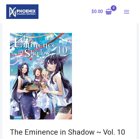
Skip
to
$
0.00
content
The Eminence in Shadow ~ Vol. 10