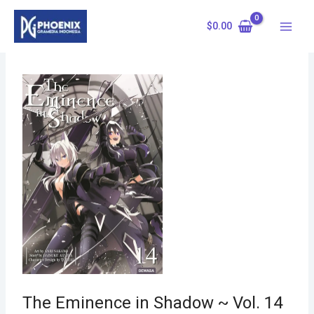
Skip
to
$
0.00
content
The Eminence in Shadow ~ Vol. 14