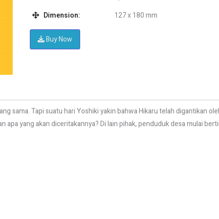
Dimension:
127 x 180 mm
Buy Now
ang sama. Tapi suatu hari Yoshiki yakin bahwa Hikaru telah digantikan ol
an apa yang akan diceritakannya? Di lain pihak, penduduk desa mulai ber