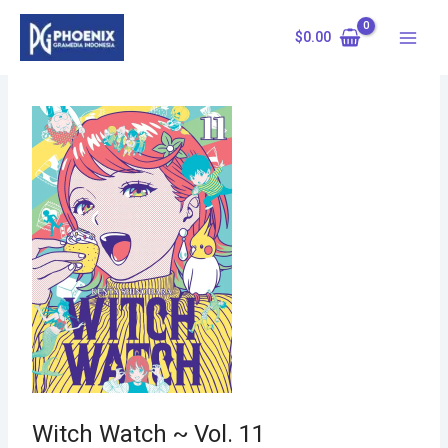
Skip
to
$
0.00
content
Witch Watch ~ Vol. 11