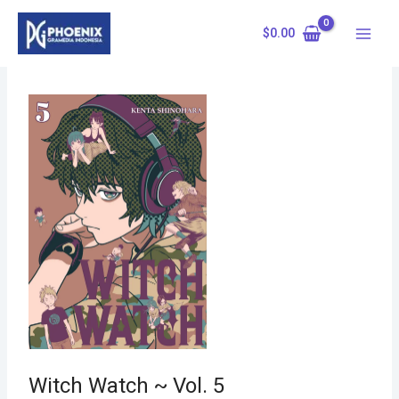
Skip
to
$
0.00
content
Witch Watch ~ Vol. 5